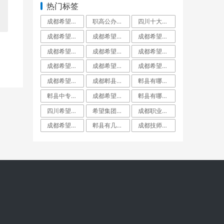
热门标签
成都希望职业学校百度百科_成都希望职业学校官网
职高公办好还是民办好_职高公办好还是私立好呢
四川十大最好的职业学校四川十大职高学校排_四川十大最好的职业学校民办
成都希望职业学校是公立还是私立_成都希望职业学校到底有多坑
成都希望职业学校升学率如何就业保障_成都希望职业学校招生学费
成都希望学校是公办还是民办_成都希望学校百度百科
成都希望职业学校口碑好不好_成都希望职业学校民办
成都希望职业学校到底有多坑郫县希望职校坑_成都希望职业学校烹饪专业
成都希望职业学校有普高班吗_成都希望职业学校招生网
成都希望职业学校有哪些专业_成都希望职业学校
成都希望职业学校好不好学校到底怎么样_成都希望职业教育学校
成都希望职业学校招生代码51223_成都希望职业学校招生网
成都希望职业学校是技校吗_成都希望职业教育学校
成都郫县希望职业学校专业对口率就业分配工_成都郫县希望职业学校
郫县有哪些大专职业学校郫县职业学校一览表_郫县有哪些大专学校
郫县中专学校郫县中专职业学校有哪些_郫县中专学校有几所
成都希望职业学校名师指导_成都希望职业学校烹饪专业
郫县有哪些公办职业高中郫都有哪些公立职业_郫县有哪些公立职业高中学校
四川希望职业学校简介_四川希望职业学院
希望集团在成都的大专学校_希望集团成都有哪些学校
成都职业学校名单成都市职业学校排名_成都职业学校都有哪些
成都希望学院本科录取分数线_成都希望学院是几本
郫县有几所职高郫都职高有哪几所_郫县有几所职高学校
成都技师学院郫县红光校区_成都技师学院郫都校区