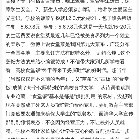
舍楼下专门有宿舍管理员，晚上查寝，监管学生进出，保
障学生安全。7、新生入学必须参加军训，培养学生爱国主
义意识。学校的饭菜早餐就1.2.3.元的标准，包子馒头稀饭
午餐：5.6.7.8元 晚餐：5.6.7.8元也就是一天也就15-20元
的生活费要说食堂菜最近几年已经被美食界列为一个独立
的菜系了，微博上说食堂菜是我国第九大菜系，广泛分布
于全国各地。主要烹饪方法有瞎特么炒、 乱特么炖…这个
烹饪方法的总结小编很赞成！不信带大家到几所学校看
看！高校食堂饭”终于等来了扬眉吐气的好时代。想当年
（当然仅仅是不久前的当年），又“苗条”又“古板”的“食堂
饭”成就了每个代际特殊的“高校食堂文学”，从诗词歌赋到
专业论著，“食堂饭”基本是都是"供批判用"的素材，没想到
现在竟然成了外来人员“蹭”着消费的宠儿，弄到教育主管部
门竟然要发通知来确保大学生的“就餐权”、而清华大学宣传
部刚刚慷慨表态：不会因为经营压力，不让校外人员就
餐。学校本着让家长放心让学生安心的教育前提模式一步