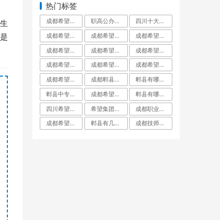
热门标签
成都希望职业学校百度百科_成都希望职业学校官网
职高公办好还是民办好_职高公办好还是私立好呢
四川十大最好的职业学校四川十大职高学校排_四川十大最好的职业学校民办
生
成都希望职业学校是公立还是私立_成都希望职业学校到底有多坑
成都希望职业学校升学率如何就业保障_成都希望职业学校招生学费
成都希望学校是公办还是民办_成都希望学校百度百科
是
成都希望职业学校口碑好不好_成都希望职业学校民办
成都希望职业学校到底有多坑郫县希望职校坑_成都希望职业学校烹饪专业
成都希望职业学校有普高班吗_成都希望职业学校招生网
成都希望职业学校有哪些专业_成都希望职业学校
成都希望职业学校好不好学校到底怎么样_成都希望职业教育学校
成都希望职业学校招生代码51223_成都希望职业学校招生网
成都希望职业学校是技校吗_成都希望职业教育学校
成都郫县希望职业学校专业对口率就业分配工_成都郫县希望职业学校
郫县有哪些大专职业学校郫县职业学校一览表_郫县有哪些大专学校
郫县中专学校郫县中专职业学校有哪些_郫县中专学校有几所
成都希望职业学校名师指导_成都希望职业学校烹饪专业
郫县有哪些公办职业高中郫都有哪些公立职业_郫县有哪些公立职业高中学校
四川希望职业学校简介_四川希望职业学院
希望集团在成都的大专学校_希望集团成都有哪些学校
成都职业学校名单成都市职业学校排名_成都职业学校都有哪些
成都希望学院本科录取分数线_成都希望学院是几本
郫县有几所职高郫都职高有哪几所_郫县有几所职高学校
成都技师学院郫县红光校区_成都技师学院郫都校区