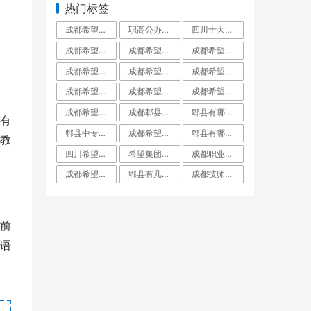
热门标签
成都希望职业学校百度百科_成都希望职业学校官网
职高公办好还是民办好_职高公办好还是私立好呢
四川十大最好的职业学校四川十大职高学校排_四川十大最好的职业学校民办
成都希望职业学校是公立还是私立_成都希望职业学校到底有多坑
成都希望职业学校升学率如何就业保障_成都希望职业学校招生学费
成都希望学校是公办还是民办_成都希望学校百度百科
成都希望职业学校口碑好不好_成都希望职业学校民办
成都希望职业学校到底有多坑郫县希望职校坑_成都希望职业学校烹饪专业
成都希望职业学校有普高班吗_成都希望职业学校招生网
成都希望职业学校有哪些专业_成都希望职业学校
成都希望职业学校好不好学校到底怎么样_成都希望职业教育学校
成都希望职业学校招生代码51223_成都希望职业学校招生网
成都希望职业学校是技校吗_成都希望职业教育学校
成都郫县希望职业学校专业对口率就业分配工_成都郫县希望职业学校
郫县有哪些大专职业学校郫县职业学校一览表_郫县有哪些大专学校
有
郫县中专学校郫县中专职业学校有哪些_郫县中专学校有几所
成都希望职业学校名师指导_成都希望职业学校烹饪专业
郫县有哪些公办职业高中郫都有哪些公立职业_郫县有哪些公立职业高中学校
教
四川希望职业学校简介_四川希望职业学院
希望集团在成都的大专学校_希望集团成都有哪些学校
成都职业学校名单成都市职业学校排名_成都职业学校都有哪些
成都希望学院本科录取分数线_成都希望学院是几本
郫县有几所职高郫都职高有哪几所_郫县有几所职高学校
成都技师学院郫县红光校区_成都技师学院郫都校区
前
语