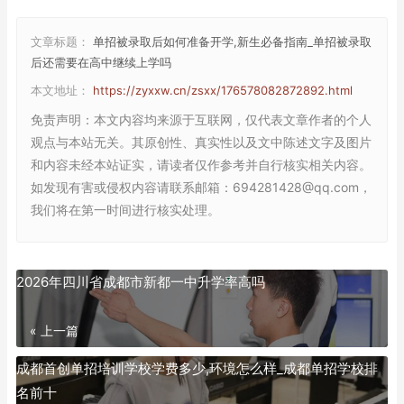
文章标题：
单招被录取后如何准备开学,新生必备指南_单招被录取
后还需要在高中继续上学吗
本文地址：
https://zyxxw.cn/zsxx/176578082872892.html
免责声明
：本文内容均来源于互联网，仅代表文章作者的个人
观点与本站无关。其原创性、真实性以及文中陈述文字及图片
和内容未经本站证实，请读者仅作参考并自行核实相关内容。
如发现有害或侵权内容请联系邮箱：694281428@qq.com，
我们将在第一时间进行核实处理。
2026年四川省成都市新都一中升学率高吗
« 上一篇
成都首创单招培训学校学费多少,环境怎么样_成都单招学校排
名前十